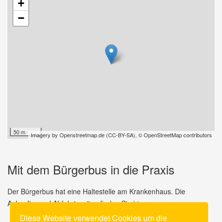
+
−
50 m
Imagery by
Openstreetmap.de
(
CC-BY-SA
),
© OpenStreetMap contributors
Mit dem Bürgerbus in die Praxis
Der Bürgerbus hat eine Haltestelle am Krankenhaus. Die
Ankunfts- und Abfahrtszeiten finden Sie
hier
Diese Website verwendet Cookies um die
.