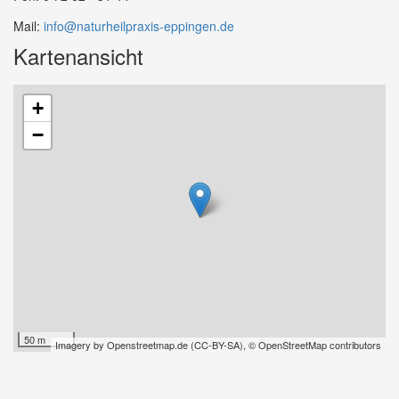
Mail:
info@naturheilpraxis-eppingen.de
Kartenansicht
+
−
50 m
Imagery by
Openstreetmap.de
(
CC-BY-SA
),
© OpenStreetMap contributors